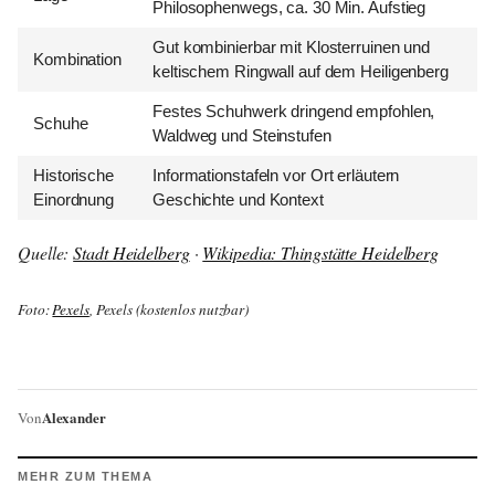
Philosophenwegs, ca. 30 Min. Aufstieg
Gut kombinierbar mit Klosterruinen und
Kombination
keltischem Ringwall auf dem Heiligenberg
Festes Schuhwerk dringend empfohlen,
Schuhe
Waldweg und Steinstufen
Historische
Informationstafeln vor Ort erläutern
Einordnung
Geschichte und Kontext
Quelle:
Stadt Heidelberg
·
Wikipedia: Thingstätte Heidelberg
Foto:
Pexels
, Pexels (kostenlos nutzbar)
Alexander
Von
MEHR ZUM THEMA