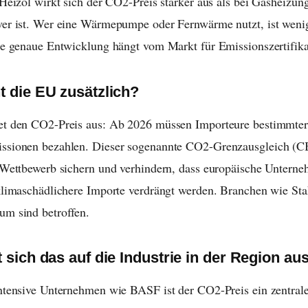
 Heizöl wirkt sich der CO2-Preis stärker aus als bei Gasheizun
er ist. Wer eine Wärmepumpe oder Fernwärme nutzt, ist weni
ie genaue Entwicklung hängt vom Markt für Emissionszertifika
t die EU zusätzlich?
et den CO2-Preis aus: Ab 2026 müssen Importeure bestimmter
ssionen bezahlen. Dieser sogenannte CO2-Grenzausgleich (C
 Wettbewerb sichern und verhindern, dass europäische Untern
klimaschädlichere Importe verdrängt werden. Branchen wie St
m sind betroffen.
 sich das auf die Industrie in der Region au
ntensive Unternehmen wie BASF ist der CO2-Preis ein zentral