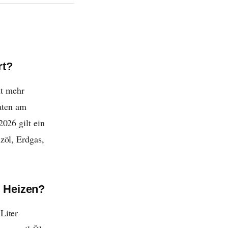
rt?
ht mehr
katen am
026 gilt ein
zöl, Erdgas,
m Heizen?
Liter