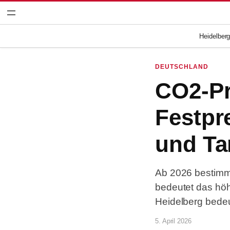
Zum
Inhalt
springen
Heidelber
DEUTSCHLAND
CO2-Pr
Festpr
und Ta
Ab 2026 bestimmt
bedeutet das hö
Heidelberg bedeu
5. April 2026