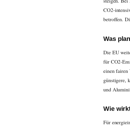
steigen. Bei
CO2-intensiv
betroffen. D
Was plan
Die EU weit
für CO2-Emi
einen fairen
günstigere, 
und Aluminiu
Wie wirkt
Für energiei