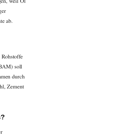
gen, weil Öl
ger
te ab.
 Rohstoffe
BAM) soll
ehmen durch
ahl, Zement
s?
er