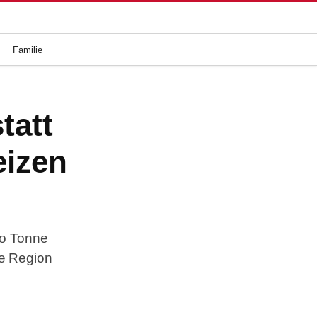
Familie
tatt
eizen
ro Tonne
ie Region