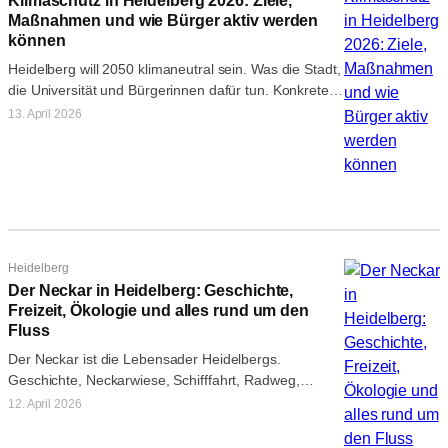
Klimaschutz in Heidelberg 2026: Ziele,
Maßnahmen und wie Bürger aktiv werden
können
Heidelberg will 2050 klimaneutral sein. Was die Stadt,
die Universität und Bürgerinnen dafür tun. Konkrete
Maßnahmen, Initiativen und Tipps für…
13. April 2026
Heidelberg
Der Neckar in Heidelberg: Geschichte,
Freizeit, Ökologie und alles rund um den
Fluss
Der Neckar ist die Lebensader Heidelbergs.
Geschichte, Neckarwiese, Schifffahrt, Radweg,
Ökologie und alle Freizeitangebote am Fluss – der
12. April 2026
komplette Leitartikel.