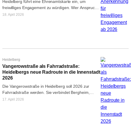
Heidelberg führt eine Ehrenamtskarte ein, um
freiwilliges Engagement zu würdigen. Wer Anspruch
hat, was die Karte bringt und wie man…
18. April 2026
Heidelberg
Vangerowstraße als Fahrradstraße:
Heidelbergs neue Radroute in die Innenstadt
2026
Die Vangerowstraße in Heidelberg soll 2026 zur
Fahrradstraße werden. Sie verbindet Bergheim,
Neuenheimer Feld und den Westen mit der
17. April 2026
Innenstadt.