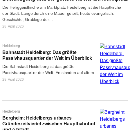
Die Heiliggeistkirche am Marktplatz Heidelberg ist die Hauptkirche
der Stadt. Lange durch eine Mauer geteilt, heute evangelisch.
Geschichte, Grablege der…
28. April 2026
Heidelberg
Bahnstadt Heidelberg: Das größte
Passivhausquartier der Welt im Überblick
Die Bahnstadt Heidelberg ist das größte
Passivhausquartier der Welt. Entstanden auf altem
Güterbahnhof, leben hier über 6.000 Menschen. Alle
28. April 2026
Infos…
Heidelberg
Bergheim: Heidelbergs urbanes
Gründerzeitviertel zwischen Hauptbahnhof
und Altstadt