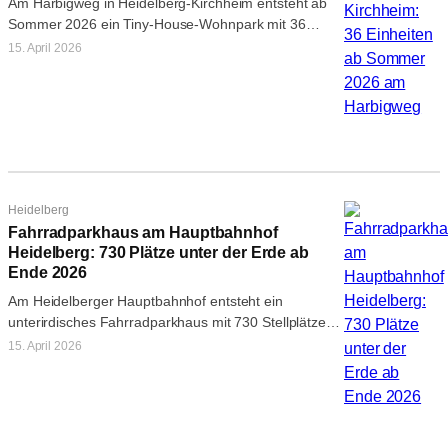
Am Harbigweg in Heidelberg-Kirchheim entsteht ab
Sommer 2026 ein Tiny-House-Wohnpark mit 36
Einheiten. Von Co-Living über WG-Häuser bis zu
15. April 2026
Bungalows…
Heidelberg
Fahrradparkhaus am Hauptbahnhof
Heidelberg: 730 Plätze unter der Erde ab
Ende 2026
Am Heidelberger Hauptbahnhof entsteht ein
unterirdisches Fahrradparkhaus mit 730 Stellplätzen
und direktem Bahnsteigzugang. Fertigstellung Ende
15. April 2026
2026.