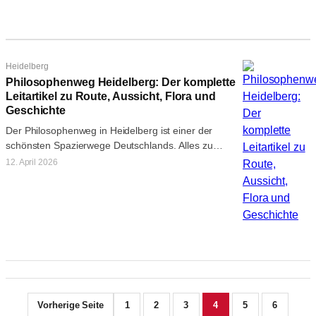
Heidelberg
Philosophenweg Heidelberg: Der komplette
Leitartikel zu Route, Aussicht, Flora und
Geschichte
Der Philosophenweg in Heidelberg ist einer der
schönsten Spazierwege Deutschlands. Alles zu
Route, Aussichtspunkten, dem besonderen Klima,
12. April 2026
den Romantikern –…
Vorherige Seite
1
2
3
4
5
6