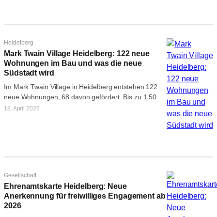
Heidelberg
Mark Twain Village Heidelberg: 122 neue
Wohnungen im Bau und was die neue
Südstadt wird
Im Mark Twain Village in Heidelberg entstehen 122
neue Wohnungen, 68 davon gefördert. Bis zu 1.500
Einheiten sind für das…
18. April 2026
Gesellschaft
Ehrenamtskarte Heidelberg: Neue
Anerkennung für freiwilliges Engagement ab
2026