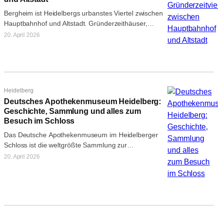
Bergheim ist Heidelbergs urbanstes Viertel zwischen
Hauptbahnhof und Altstadt. Gründerzeithäuser,
Cafés, Universitätsgebäude und der Bismarckplatz
20. April 2026
als zentraler Knotenpunkt.
Heidelberg
Deutsches Apothekenmuseum Heidelberg:
Geschichte, Sammlung und alles zum
Besuch im Schloss
Das Deutsche Apothekenmuseum im Heidelberger
Schloss ist die weltgrößte Sammlung zur
Pharmaziegeschichte. Neun historische Offizinen,
20. April 2026
über 1.000 Rohdrogen, gepulvertes Einhorn…