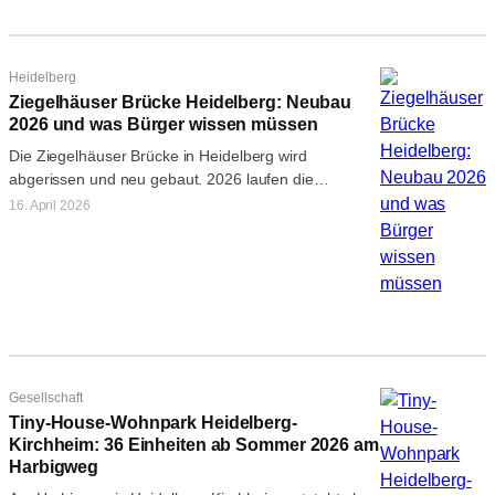
Heidelberg
Ziegelhäuser Brücke Heidelberg: Neubau
2026 und was Bürger wissen müssen
Die Ziegelhäuser Brücke in Heidelberg wird
abgerissen und neu gebaut. 2026 laufen die
Planungen auf Hochtouren. Eine Infoveranstaltung für
16. April 2026
Bürger…
Gesellschaft
Tiny-House-Wohnpark Heidelberg-
Kirchheim: 36 Einheiten ab Sommer 2026 am
Harbigweg