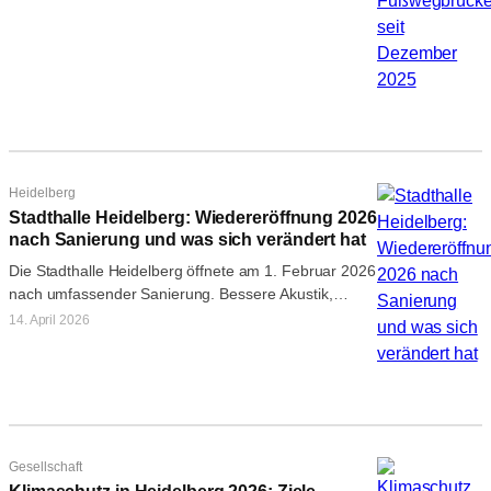
Feld…
Heidelberg
Stadthalle Heidelberg: Wiedereröffnung 2026
nach Sanierung und was sich verändert hat
Die Stadthalle Heidelberg öffnete am 1. Februar 2026
nach umfassender Sanierung. Bessere Akustik,
Barrierefreiheit, modernes Licht. Alle Infos zu
14. April 2026
Programm…
Gesellschaft