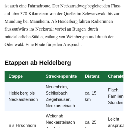
ist auch eine Fahrradroute. Der Neckarradweg begleitet den Fluss
auf über 370 Kilometern von der Quelle im Schwarzwald bis zur
Mündung bei Mannheim. Ab Heidelberg fahren Radlerinnen
flussaufwärts ins Neckartal: vorbei an Burgen, durch
mittelalterliche Städte, entlang von Weinbergen und durch den
Odenwald. Eine Route für jeden Anspruch.
Etappen ab Heidelberg
Etappe
Streckenpunkte
Distanz
Charakter
Neuenheim,
Flach,
Heidelberg bis
Schlierbach,
ca. 15
Familientau
Neckarsteinach
Ziegelhausen,
km
Stundento
Neckarsteinach
Weiter ab
Leicht
Neckarsteinach
ca. 25
Bis Hirschhorn
anspruchsv