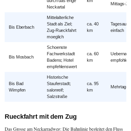
durch das enge
km
Mittags-Zie
Neckartal
Mittelalterliche
Stadt als Ziel;
ca. 40
Tagesausfl
Bis Eberbach
Zug-Rueckfahrt
km
einfach
moeglich
Schoenste
Fachwerkstadt
ca. 60
Uebernach
Bis Mosbach
Badens; Hotel
km
empfohlen
empfehlenswert
Historische
Bis Bad
Stauferstadt;
ca. 95
Mehrtages
Wimpfen
salonreif;
km
Salzstraße
Rueckfahrt mit dem Zug
Das Grosse am Neckarradweg: Die Bahnlinie begleitet den Fluss