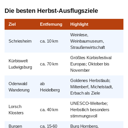
Die besten Herbst-Ausflugsziele
Ziel
Entfernung
Highlight
Weinlese,
Schriesheim
ca. 10 km
Weinbaumuseum,
Straußenwirtschaft
Größtes Kürbisfestival
Kürbiswelt
ca. 70 km
Europas; Oktober bis
Ludwigsburg
November
Goldenes Herbstlaub;
Odenwald
ab
Miltenberf, Michelstadt,
Wanderung
Heidelberg
Erbach als Ziele
UNESCO-Welterbe;
Lorsch
ca. 40 km
Herbstlich besonders
Klosters
stimmungsvoll
Burgen
ca. 15-60
Burg Hornberg,