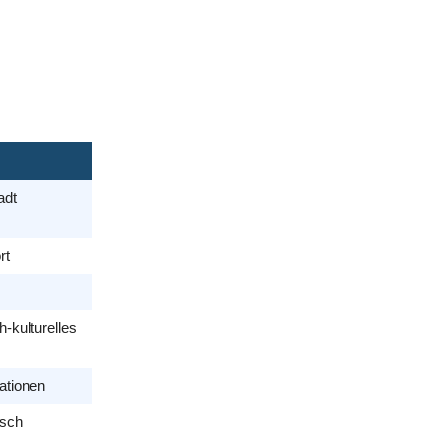
adt
rt
-kulturelles
ationen
usch