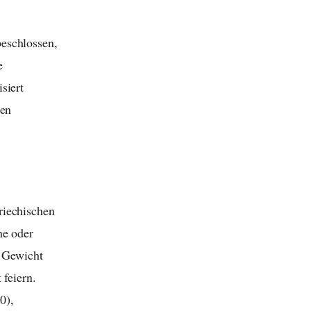
eschlossen,
e
siert
ten
riechischen
ne oder
s Gewicht
 feiern.
0),