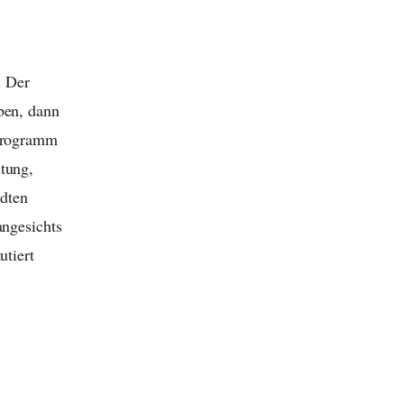
. Der
ben, dann
rprogramm
itung,
dten
angesichts
utiert