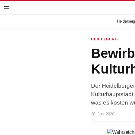
Zum
Inhalt
springen
Heidelber
HEIDELBERG
Bewirb
Kultur
Der Heidelberge
Kulturhauptstadt
was es kosten w
28. Juni 2026