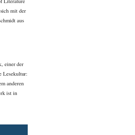
f Literature
sich mit der
schmidt aus
k, einer der
e Lesekultur:
dem anderen
k ist in