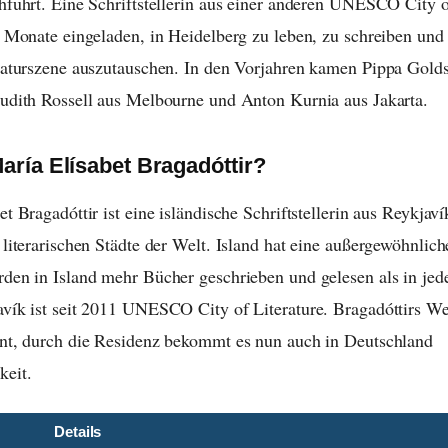
hführt. Eine Schriftstellerin aus einer anderen UNESCO City o
i Monate eingeladen, in Heidelberg zu leben, zu schreiben und 
raturszene auszutauschen. In den Vorjahren kamen Pippa Gold
udith Rossell aus Melbourne und Anton Kurnia aus Jakarta.
aría Elísabet Bragadóttir?
t Bragadóttir ist eine isländische Schriftstellerin aus Reykjaví
 literarischen Städte der Welt. Island hat eine außergewöhnlich
den in Island mehr Bücher geschrieben und gelesen als in je
vík ist seit 2011 UNESCO City of Literature. Bragadóttirs Wer
nt, durch die Residenz bekommt es nun auch in Deutschland
eit.
Details