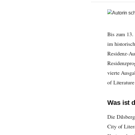
Bis zum 13. 
im historisc
Residenz-Aut
Residenzprog
vierte Ausga
of Literatur
Was ist 
Die Dilsber
City of Lite