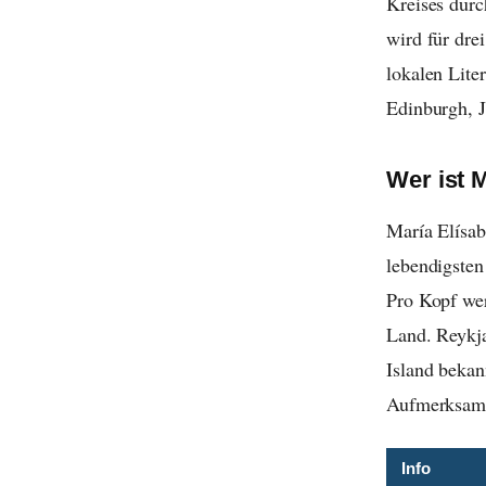
Kreises durc
wird für dre
lokalen Lite
Edinburgh, J
Wer ist M
María Elísabe
lebendigsten
Pro Kopf wer
Land. Reykja
Island bekan
Aufmerksamk
Info