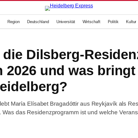
g
Region
Deutschland
Universität
Wirtschaft
Politik
Kultur
t die Dilsberg-Residen
n 2026 und was bringt
eidelberg?
 lebt María Elísabet Bragadóttir aus Reykjavík als Re
g. Was das Residenzprogramm ist und welche Verans