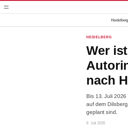
Zum
Inhalt
springen
Heidelber
HEIDELBERG
Wer is
Autori
nach H
Bis 13. Juli 2026
auf dem Dilsber
geplant sind.
9. Juli 2026