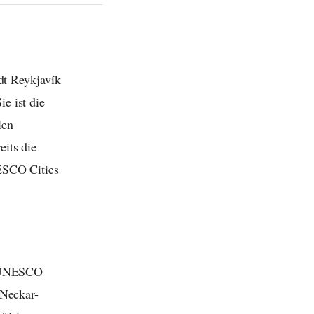
dt Reykjavík
e ist die
len
its die
NESCO Cities
e UNESCO
-Neckar-