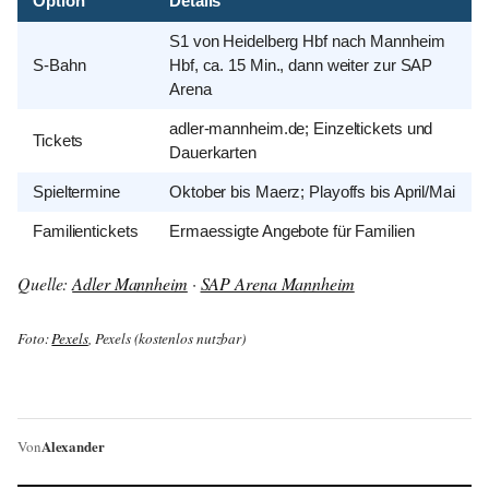
Option
Details
S1 von Heidelberg Hbf nach Mannheim
S-Bahn
Hbf, ca. 15 Min., dann weiter zur SAP
Arena
adler-mannheim.de; Einzeltickets und
Tickets
Dauerkarten
Spieltermine
Oktober bis Maerz; Playoffs bis April/Mai
Familientickets
Ermaessigte Angebote für Familien
Quelle:
Adler Mannheim
·
SAP Arena Mannheim
Foto:
Pexels
, Pexels (kostenlos nutzbar)
Alexander
Von